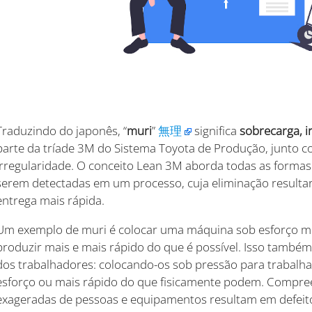
Traduzindo do japonês, “
muri
”
無理
significa
sobrecarga, i
parte da tríade 3M do Sistema Toyota de Produção, junto 
irregularidade. O conceito Lean 3M aborda todas as formas 
serem detectadas em um processo, cuja eliminação resultari
entrega mais rápida.
Um exemplo de muri é colocar uma máquina sob esforço mu
produzir mais e mais rápido do que é possível. Isso tamb
dos trabalhadores: colocando-os sob pressão para trabalh
esforço ou mais rápido do que fisicamente podem. Compree
exageradas de pessoas e equipamentos resultam em defeito