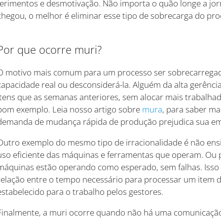
ferimentos e desmotivação. Não importa o quão longe a jo
chegou, o melhor é eliminar esse tipo de sobrecarga do pro
Por que ocorre muri?
O motivo mais comum para um processo ser sobrecarrega
capacidade real ou desconsiderá-la. Alguém da alta gerênc
itens que as semanas anteriores, sem alocar mais trabalha
bom exemplo. Leia nosso artigo sobre
mura
, para saber ma
demanda de mudança rápida de produção prejudica sua e
Outro exemplo do mesmo tipo de irracionalidade é não ens
uso eficiente das máquinas e ferramentas que operam. Ou pi
máquinas estão operando como esperado, sem falhas. Isso
relação entre o tempo necessário para processar um item 
estabelecido para o trabalho pelos gestores.
Finalmente, a muri ocorre quando não há uma comunicação 