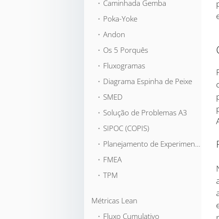
⬞ Caminhada Gemba
⬞ Poka-Yoke
⬞ Andon
⬞ Os 5 Porquês
⬞ Fluxogramas
⬞ Diagrama Espinha de Peixe
⬞ SMED
⬞ Solução de Problemas A3
⬞ SIPOC (COPIS)
⬞ Planejamento de Experimentos
⬞ FMEA
⬞ TPM
Métricas Lean
⬞ Fluxo Cumulativo