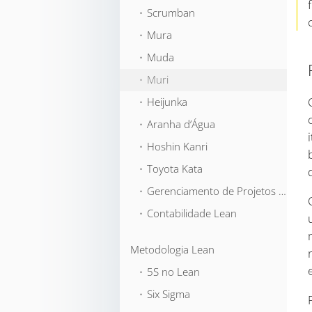
⬞ Scrumban
⬞ Mura
⬞ Muda
⬞ Muri
⬞ Heijunka
⬞ Aranha d’Água
⬞ Hoshin Kanri
⬞ Toyota Kata
⬞ Gerenciamento de Projetos Lean
⬞ Contabilidade Lean
Metodologia Lean
⬞ 5S no Lean
⬞ Six Sigma