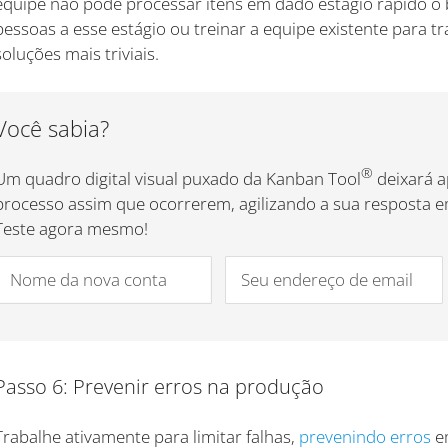
equipe não pode processar itens em dado estágio rápido o 
pessoas a esse estágio ou treinar a equipe existente para t
soluções mais triviais.
Você sabia?
®
Um quadro digital visual puxado da Kanban Tool
deixará a
processo assim que ocorrerem, agilizando a sua resposta em
Teste agora mesmo!
Passo 6: Prevenir erros na produção
Trabalhe ativamente para limitar falhas,
prevenindo erros
em