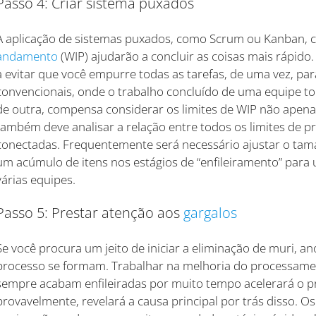
Passo 4: Criar sistema puxados
A aplicação de sistemas puxados, como Scrum ou Kanban, c
andamento
(WIP) ajudarão a concluir as coisas mais rápid
a evitar que você empurre todas as tarefas, de uma vez, pa
convencionais, onde o trabalho concluído de uma equipe to
de outra, compensa considerar os limites de WIP não apena
também deve analisar a relação entre todos os limites de 
conectadas. Frequentemente será necessário ajustar o tam
um acúmulo de itens nos estágios de “enfileiramento” para 
várias equipes.
Passo 5: Prestar atenção aos
gargalos
Se você procura um jeito de iniciar a eliminação de muri, a
processo se formam. Trabalhar na melhoria do processame
sempre acabam enfileiradas por muito tempo acelerará o pr
provavelmente, revelará a causa principal por trás disso.