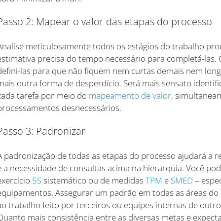
Passo 2: Mapear o valor das etapas do processo
Analise meticulosamente todos os estágios do trabalho pro
estimativa precisa do tempo necessário para completá-las.
defini-las para que não fiquem nem curtas demais nem longa
mais outra forma de desperdício. Será mais sensato identif
cada tarefa por meio do
mapeamento de valor
, simultanea
processamentos desnecessários.
Passo 3: Padronizar
A padronização de todas as etapas do processo ajudará a r
e a necessidade de consultas acima na hierarquia. Você pod
exercício
5S
sistemático ou de medidas
TPM
e
SMED
– espec
equipamentos. Assegurar um padrão em todas as áreas do 
ao trabalho feito por terceiros ou equipes internas de ou
Quanto mais consistência entre as diversas metas e expectat