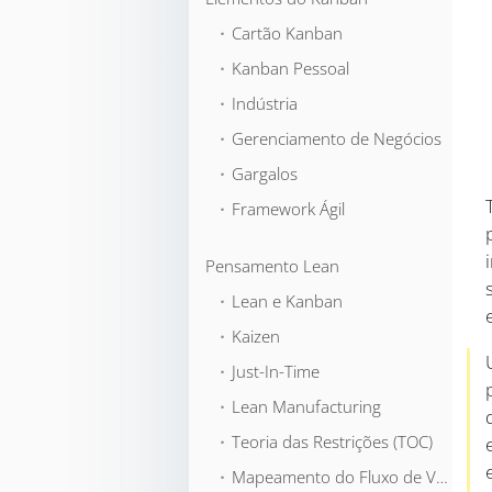
⬞ Cartão Kanban
⬞ Kanban Pessoal
⬞ Indústria
⬞ Gerenciamento de Negócios
⬞ Gargalos
⬞ Framework Ágil
Pensamento Lean
⬞ Lean e Kanban
⬞ Kaizen
⬞ Just-In-Time
⬞ Lean Manufacturing
⬞ Teoria das Restrições (TOC)
⬞ Mapeamento do Fluxo de Valor (VSM)