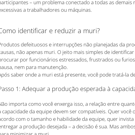
participantes – um problema conectado a todas as demais 
excessivas a trabalhadores ou máquinas.
Como identificar e reduzir a muri?
Produtos defeituosos e interrupções não planejadas da pr
causas, não apenas muri. O jeito mais simples de identifica
procurar por funcionários estressados, frustrados ou fur
pausa, nem para manutenção.
Após saber onde a muri está presente, você pode tratá-la d
Passo 1: Adequar a produção esperada à capacida
Não importa como você enxerga isso, a relação entre quant
a capacidade da equipe devem ser compatíveis. Quer você 
acordo com o tamanho e habilidade da equipe, quer invista
entregar a produção desejada – a decisão é sua. Mas amb
para minimizar a muri.