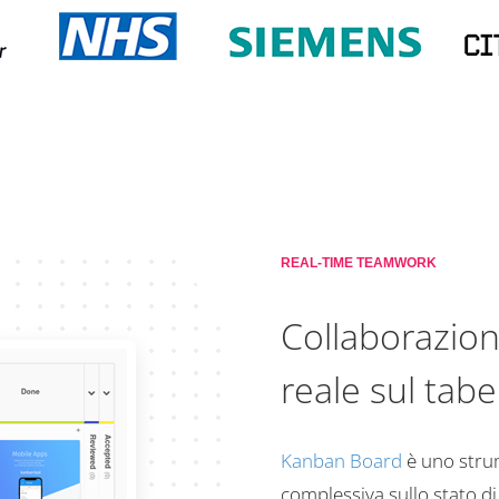
REAL-TIME TEAMWORK
Collaborazio
reale sul tab
Kanban Board
è uno strum
complessiva sullo stato di