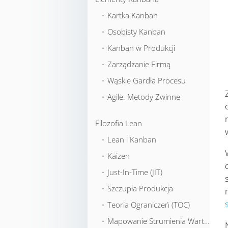
⬞ Kartka Kanban
⬞ Osobisty Kanban
⬞ Kanban w Produkcji
⬞ Zarządzanie Firmą
⬞ Wąskie Gardła Procesu
⬞ Agile: Metody Zwinne
Filozofia Lean
⬞ Lean i Kanban
⬞ Kaizen
⬞ Just-In-Time (JIT)
⬞ Szczupła Produkcja
⬞ Teoria Ograniczeń (TOC)
⬞ Mapowanie Strumienia Wartości (VSM)