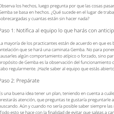
Observa los hechos, luego pregunta por que las cosas pas
Gemba se basa en hechos. ¿Qué sucede en el lugar de trab
sobrecargadas y cuantas están sin hacer nada?
Paso 1: Notifica al equipo lo que harás con antici
La mayoría de los practicantes están de acuerdo en que es
antelación que se hará una caminata Gemba. No para ponerl
causarles algún comportamiento atípico o forzado, sino par
propósito de Gemba es la observación del funcionamiento de
cabo regularmente. ¡Hazle saber al equipo que estás abierto
Paso 2: Prepárate
Es una buena idea tener un plan, teniendo en cuenta a cuále
prestarás atención, que preguntas te gustaría preguntarle a
buscando. Aún y cuando no sería posible saber siempre las 
¡Todo esto se hace con la finalidad de evitar que salgas a cam