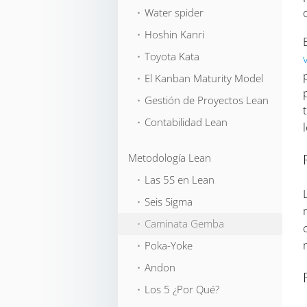
⬞ Water spider
⬞ Hoshin Kanri
⬞ Toyota Kata
⬞ El Kanban Maturity Model
⬞ Gestión de Proyectos Lean
⬞ Contabilidad Lean
Metodología Lean
⬞ Las 5S en Lean
⬞ Seis Sigma
⬞ Caminata Gemba
⬞ Poka-Yoke
⬞ Andon
⬞ Los 5 ¿Por Qué?