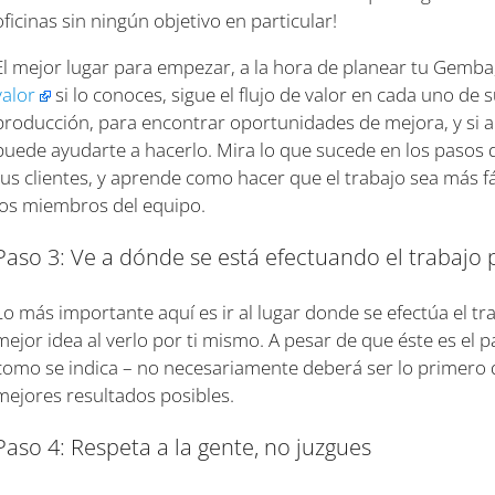
oficinas sin ningún objetivo en particular!
El mejor lugar para empezar, a la hora de planear tu Gemba
valor
si lo conoces, sigue el flujo de valor en cada uno de 
producción, para encontrar oportunidades de mejora, y si
puede ayudarte a hacerlo. Mira lo que sucede en los pasos 
tus clientes, y aprende como hacer que el trabajo sea más fá
los miembros del equipo.
Paso 3: Ve a dónde se está efectuando el trabajo 
Lo más importante aquí es ir al lugar donde se efectúa el tr
mejor idea al verlo por ti mismo. A pesar de que éste es el pa
como se indica – no necesariamente deberá ser lo primero q
mejores resultados posibles.
Paso 4: Respeta a la gente, no juzgues