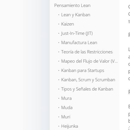
Pensamiento Lean
⬞ Lean y Kanban
⬞ Kaizen
⬞ Just-In-Time (JIT)
⬞ Manufactura Lean
⬞ Teoría de las Restricciones
⬞ Mapeo del Flujo de Valor (VSM)
⬞ Kanban para Startups
⬞ Kanban, Scrum y Scrumban
⬞ Tipos y Señales de Kanban
⬞ Mura
⬞ Muda
⬞ Muri
⬞ Heijunka