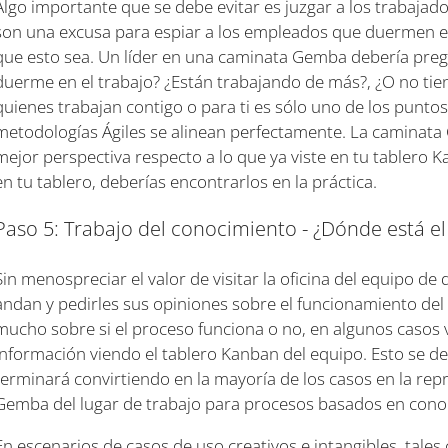
Algo importante que se debe evitar es juzgar a los trabaja
son una excusa para espiar a los empleados que duermen en
que esto sea. Un líder en una caminata Gemba debería preg
duerme en el trabajo? ¿Están trabajando de más?, ¿O no tie
quienes trabajan contigo o para ti es sólo uno de los punto
metodologías Ágiles se alinean perfectamente. La caminat
mejor perspectiva respecto a lo que ya viste en tu tablero Ka
en tu tablero, deberías encontrarlos en la práctica.
Paso 5: Trabajo del conocimiento - ¿Dónde está 
Sin menospreciar el valor de visitar la oficina del equipo de
andan y pedirles sus opiniones sobre el funcionamiento del 
mucho sobre si el proceso funciona o no, en algunos casos
información viendo el tablero Kanban del equipo. Esto se d
terminará convirtiendo en la mayoría de los casos en la re
Gemba del lugar de trabajo para procesos basados en cono
En escenarios de casos de uso creativos e intangibles, tales